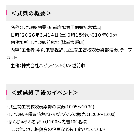
お困りの時は
＜式典の概要＞
会社情報
名称：しきぶ駅開業・駅前広場供用開始記念式典
採用情報
日時：２０２６年３月１４日（土）９時１５分から１０時００分
開催場所：しきぶ駅前広場（越前市畷町）
リンク集
サイトポリシー
内容：主催者挨拶、来賓祝辞、武生商工高校吹奏楽部演奏、テープ
カット
オンラインショップ
主催：株式会社ハピラインふくい・越前市
ファンクラブ
＜式典終了後のイベント＞
・武生商工高校吹奏楽部の演奏(10:05～10:20)
・しきぶ駅開業記念切符・記念グッズの販売（11:00～12:00）
・まんじゅうふるまい（11:00～先着100名様）
この他、地元振興会の企画なども予定されています。