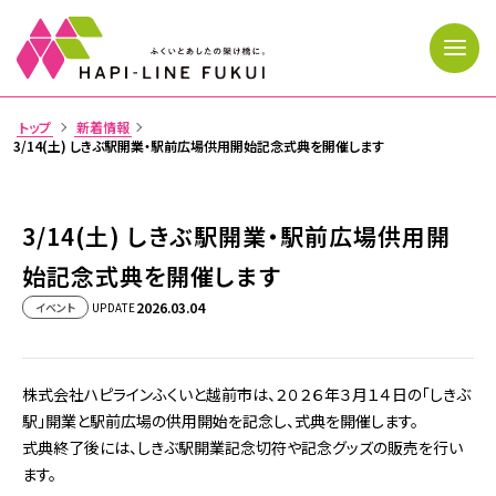
トップ
新着情報
>
3/14(土) しきぶ駅開業・駅前広場供用開始記念式典を開催します
トップページ
3/14(土) しきぶ駅開業・駅前広場供用開
運行状況
始記念式典を開催します
時刻表・運賃
2026.03.04
イベント
UPDATE
路線・駅情報
株式会社ハピラインふくいと越前市は、２０２６年３月１４日の「しきぶ
きっぷ・利用案内
駅」開業と駅前広場の供用開始を記念し、式典を開催します。
式典終了後には、しきぶ駅開業記念切符や記念グッズの販売を行い
忘れ物
ます。