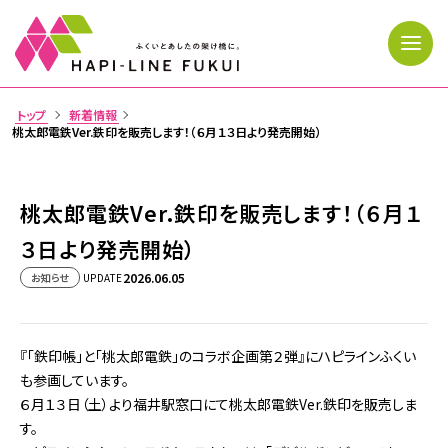
トップ
新着情報
>
桃太郎電鉄Ver.鉄印を販売します！（６月１３日より発売開始）
トップページ
桃太郎電鉄Ver.鉄印を販売します！（６月１
運行状況
３日より発売開始）
時刻表・運賃
2026.06.05
お知らせ
UPDATE
路線・駅情報
『「鉄印帳」と「桃太郎電鉄」のコラボ企画第２弾』にハピラインふくい
きっぷ・利用案内
も参画しています。
６月１３日（土）より福井駅窓口にて桃太郎電鉄Ver.鉄印を販売しま
忘れ物
す。