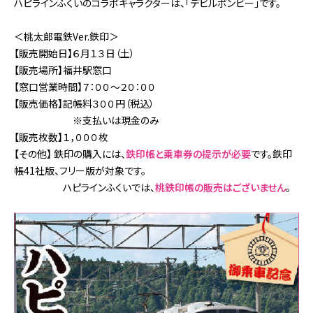
お困りの時は
ハピラインふくいのコラボキャラクターは、「デビルボンビー」です。
会社情報
＜桃太郎電鉄Ver.鉄印＞
【販売開始日】６月１３日（土）
採用情報
【販売場所】福井駅窓口
【窓口営業時間】７：００～２０：００
【販売価格】記帳料３００円（税込）
リンク集
サイトポリシー
※支払いは現金のみ
【販売枚数】１，０００枚
オンラインショップ
【その他】 鉄印の購入には、
鉄印帳と乗車券の提示が必要
です。鉄印
ファンクラブ
帳41社版、フリー版が対象です。
ハピラインふくいでは、
桃鉄印帳の販売はございません
。