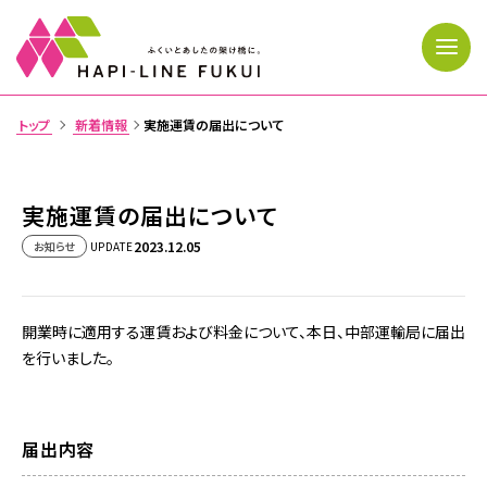
トップ
新着情報
実施運賃の届出について
>
トップページ
実施運賃の届出について
2023.12.05
お知らせ
UPDATE
運行状況
時刻表・運賃
開業時に適用する運賃および料金について、本日、中部運輸局に届出
路線・駅情報
を行いました。
きっぷ・利用案内
忘れ物
届出内容