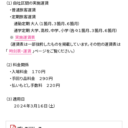
お困りの時は
（１）自社区間の実施運賃
・普通旅客運賃
会社情報
・定期旅客運賃
通勤定期 大人（１箇月、３箇月、６箇月）
採用情報
通学定期 大学、高校、中学、小学（各々１箇月、３箇月、６箇月）
※
実施運賃表
（運賃表は一部抜粋したものを掲載しています。その他の運賃表は
リンク集
サイトポリシー
「
時刻表・運賃
」ページをご覧ください。）
オンラインショップ
（２）料金関係
ファンクラブ
・入場料金 １７０円
・手回り品料金 ２９０円
・払いもどし手数料 ２２０円
（３）適用日
２０２４年３月１６日（土）