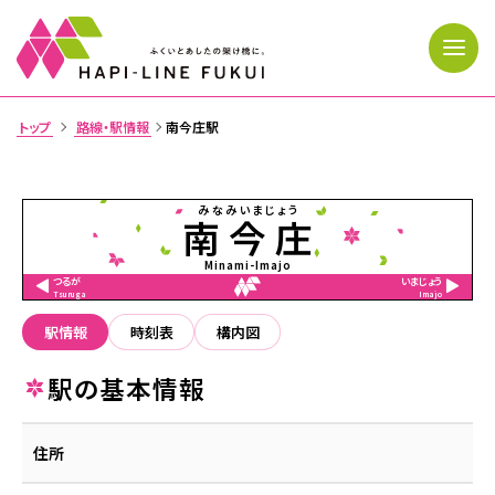
トップ
路線・駅情報
南今庄駅
>
トップページ
みなみいまじょう
南今庄
運行状況
Minami-Imajo
つるが
いまじょう
Tsuruga
Imajo
時刻表・運賃
駅情報
時刻表
構内図
路線・駅情報
駅の基本情報
きっぷ・利用案内
忘れ物
住所