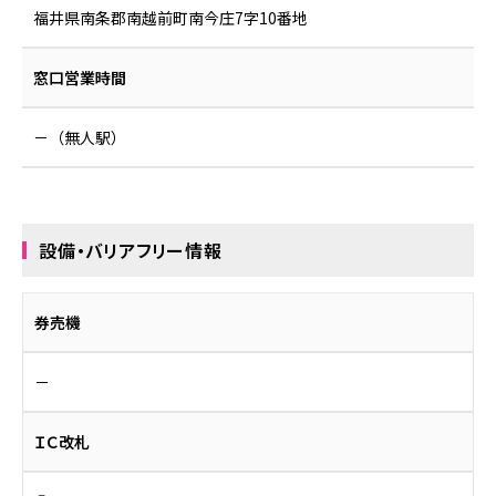
お困りの時は
福井県南条郡南越前町南今庄7字10番地
会社情報
窓口営業時間
採用情報
－（無人駅）
リンク集
サイトポリシー
オンラインショップ
設備・バリアフリー情報
ファンクラブ
券売機
－
ＩＣ改札